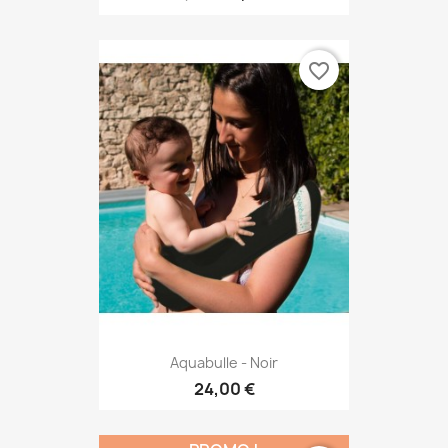
favorite_border
Aquabulle - Noir
24,00 €