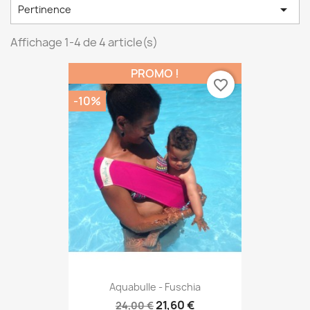

Pertinence
Affichage 1-4 de 4 article(s)
PROMO !
favorite_border
-10%
Aquabulle - Fuschia
21,60 €
24,00 €