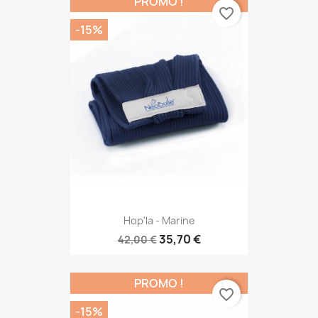
PROMO !
favorite_border
-15%
Hop'la - Marine
35,70 €
42,00 €
PROMO !
favorite_border
-15%