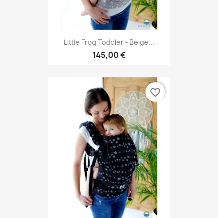
Little Frog Toddler - Beige...
145,00 €
favorite_border