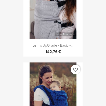
LennyUpGrade - Basic -...
142,76 €
favorite_border