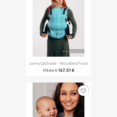
LennyUpGrade - Woodland Frost
147,51 €
173,54 €
favorite_border