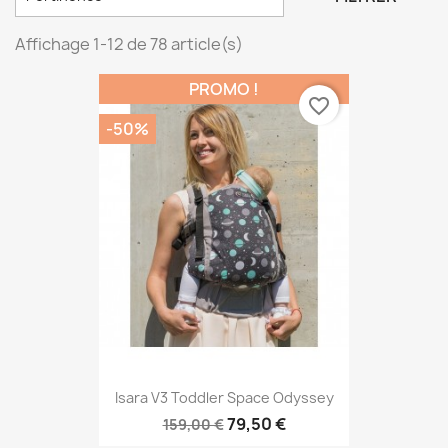
Affichage 1-12 de 78 article(s)
PROMO !
favorite_border
-50%
Isara V3 Toddler Space Odyssey
79,50 €
159,00 €