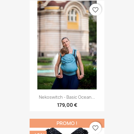
favorite_border
Nekoswitch - Basic Ocean...
179,00 €
PROMO !
favorite_border