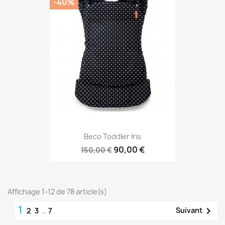
-40%
Beco Toddler Iris
90,00 €
150,00 €
Affichage 1-12 de 78 article(s)
1

Suivant
2
3
…
7