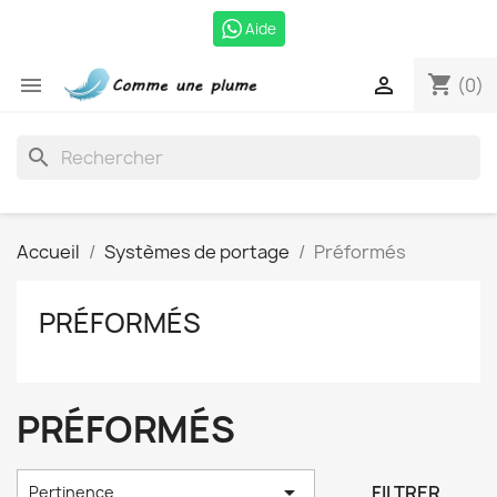
Aide
shopping_cart


(0)
search
Accueil
Systèmes de portage
Préformés
PRÉFORMÉS
PRÉFORMÉS

FILTRER
Pertinence