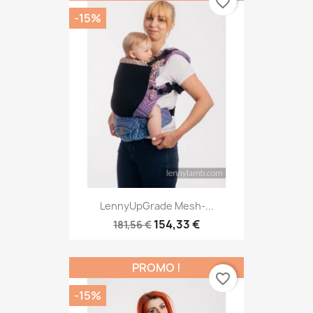
favorite_border
-15%
LennyUpGrade Mesh-...
154,33 €
181,56 €
PROMO !
favorite_border
-15%