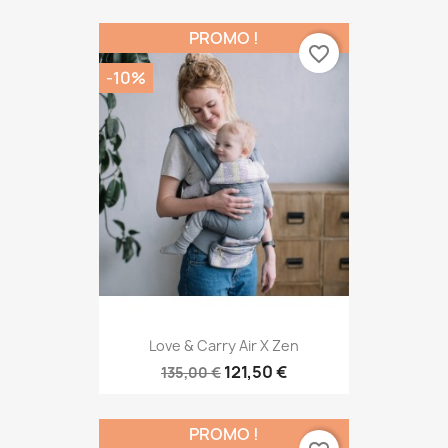
PROMO !
favorite_border
-10%
Love & Carry Air X Zen
121,50 €
135,00 €
PROMO !