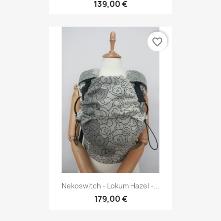
139,00 €
favorite_border
Nekoswitch - Lokum Hazel -...
179,00 €