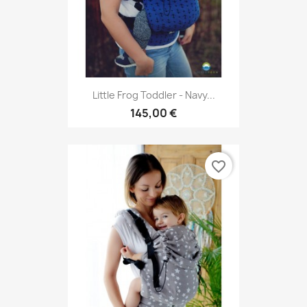
Little Frog Toddler - Navy...
145,00 €
favorite_border