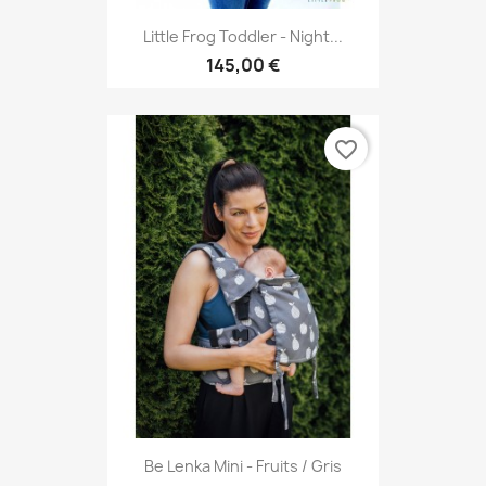
Little Frog Toddler - Night...
145,00 €
favorite_border
Be Lenka Mini - Fruits / Gris