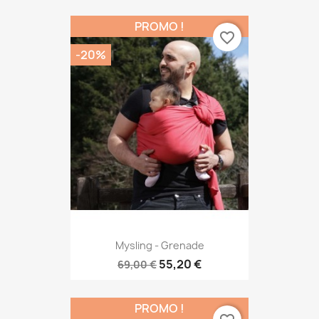
PROMO !
favorite_border
-20%
Mysling - Grenade
55,20 €
69,00 €
PROMO !