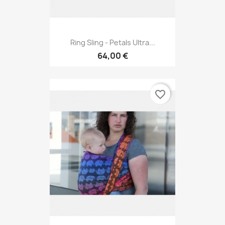
Ring Sling - Petals Ultra...
64,00 €
favorite_border