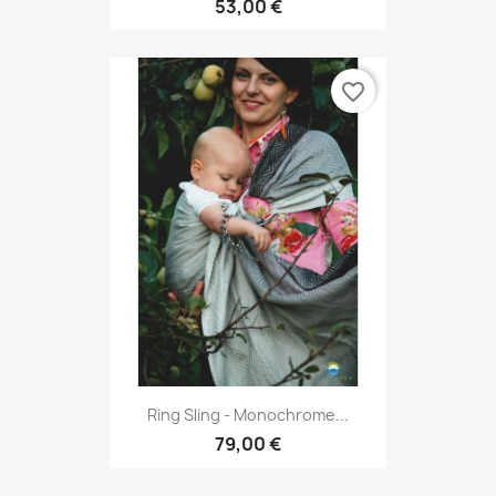
53,00 €
favorite_border
Ring Sling - Monochrome...
79,00 €