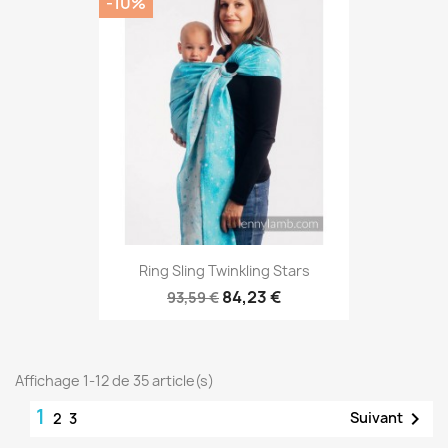
-10%
Ring Sling Twinkling Stars
84,23 €
93,59 €
Affichage 1-12 de 35 article(s)
1

Suivant
2
3