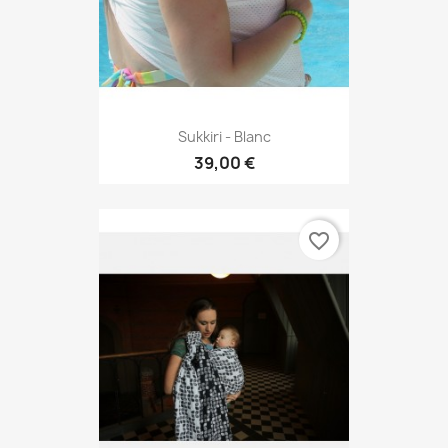
Sukkiri - Blanc
39,00 €
favorite_border