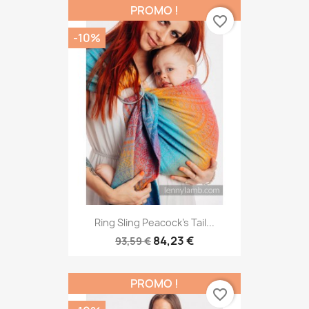
PROMO !
favorite_border
-10%
Ring Sling Peacock's Tail...
84,23 €
93,59 €
PROMO !
favorite_border