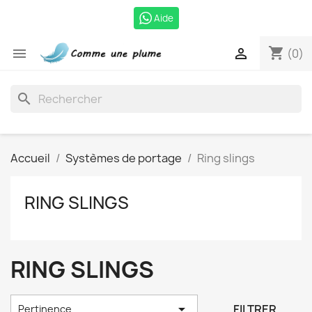
Aide
shopping_cart


(0)
search
Accueil
Systèmes de portage
Ring slings
RING SLINGS
RING SLINGS

FILTRER
Pertinence