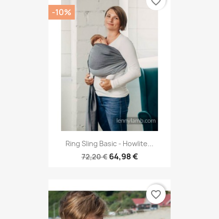
favorite_border
-10%
Ring Sling Basic - Howlite...
64,98 €
72,20 €
favorite_border