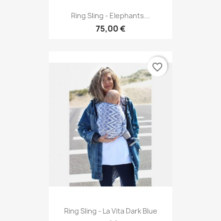
Ring Sling - Elephants...
75,00 €
favorite_border
Ring Sling - La Vita Dark Blue