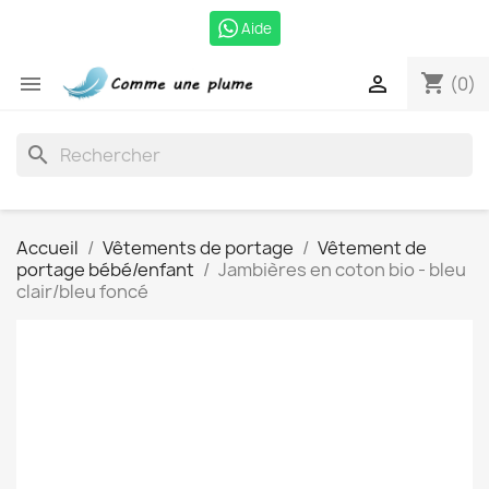
Aide
shopping_cart


(0)
search
Accueil
Vêtements de portage
Vêtement de
portage bébé/enfant
Jambières en coton bio - bleu
clair/bleu foncé