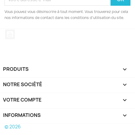
Vous pouvez vous désinscrire à tout moment. Vous trouverez pour cela
nos informations de contact dans les conditions d'utilisation du site.
YouTube
PRODUITS

NOTRE SOCIÉTÉ

VOTRE COMPTE

INFORMATIONS
keyboard_arrow_down
© 2026