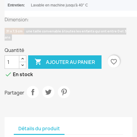
Entretien:
Lavable en machine jusqu'à 40° C
Dimension:
31 x 7,5 cm
une taille convenable á toutes les enfants qui ont entre 0 et 3
ans
Quantité

favorite_border
AJOUTER AU PANIER

En stock
Partager
Détails du produit