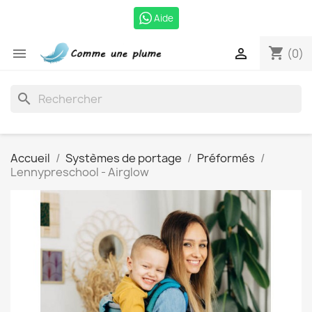
Aide
shopping_cart


(0)
search
Accueil
Systèmes de portage
Préformés
Lennypreschool - Airglow