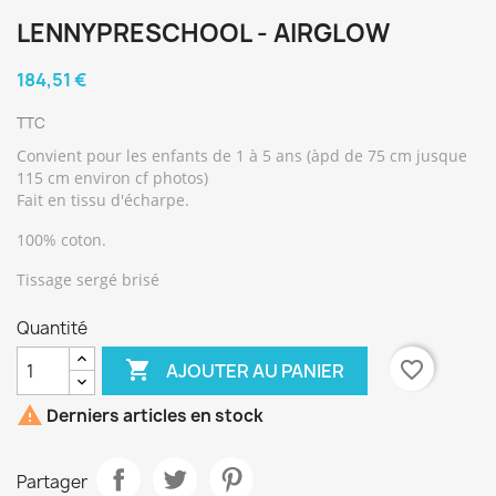
LENNYPRESCHOOL - AIRGLOW
184,51 €
TTC
Convient pour les enfants de 1 à 5 ans (àpd de 75 cm jusque
115 cm environ cf photos)
Fait en tissu d'écharpe.
100% coton.
Tissage sergé brisé
Quantité

favorite_border
AJOUTER AU PANIER

Derniers articles en stock
Partager