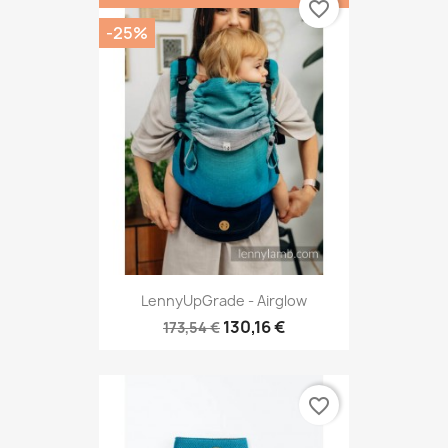
favorite_border
-25%
LennyUpGrade - Airglow
130,16 €
173,54 €
favorite_border