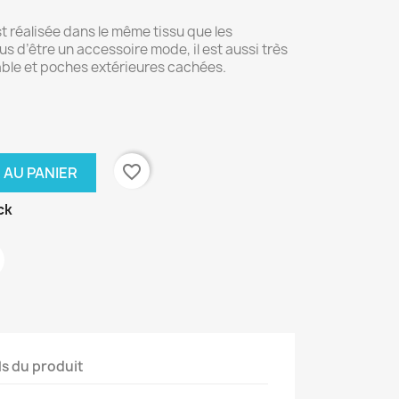
 réalisée dans le même tissu que les
s d’être un accessoire mode, il est aussi très
able et poches extérieures cachées.
favorite_border
 AU PANIER
ck
ls du produit