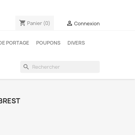
shopping_cart

Panier
(0)
Connexion
DE PORTAGE
POUPONS
DIVERS
search
 BREST