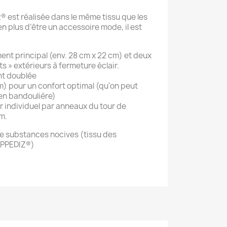
 est réalisée dans le même tissu que les
n plus d’être un accessoire mode, il est
nt principal (env. 28 cm x 22 cm) et deux
 » extérieurs à fermeture éclair.
t doublée
m) pour un confort optimal (qu'on peut
en bandoulière)
r individuel par anneaux du tour de
m.
e substances nocives (tissu des
OPPEDIZ®)