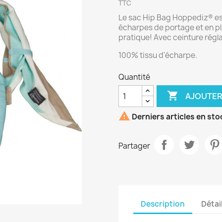
TTC
Le sac Hip Bag Hoppediz® est
écharpes de portage et en plu
pratique! Avec ceinture régl
100% tissu d'écharpe.
Quantité

AJOUTER

Derniers articles en sto
Partager
Description
Détai