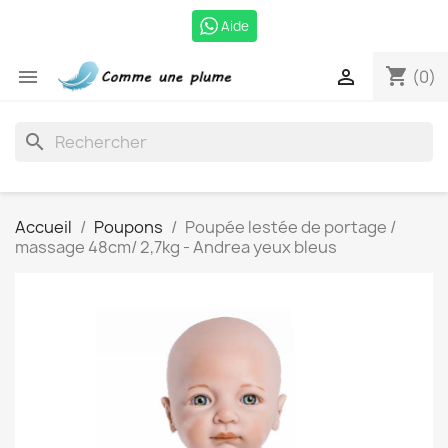
Aide
shopping_cart


(0)
search
Accueil
Poupons
Poupée lestée de portage /
massage 48cm/ 2,7kg - Andrea yeux bleus