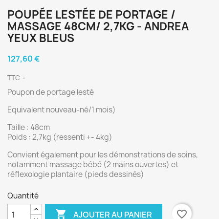
POUPÉE LESTÉE DE PORTAGE /
MASSAGE 48CM/ 2,7KG - ANDREA
YEUX BLEUS
127,60 €
TTC
Poupon de portage lesté
Equivalent nouveau-né/1 mois)
Taille : 48cm
Poids : 2,7kg (ressenti +- 4kg)
Convient également pour les démonstrations de soins,
notamment massage bébé (2 mains ouvertes) et
réflexologie plantaire (pieds dessinés)
Quantité

favorite_border
AJOUTER AU PANIER