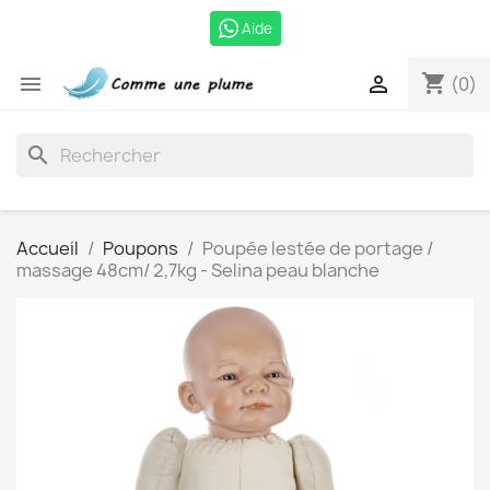
Aide
shopping_cart


(0)
search
Accueil
Poupons
Poupée lestée de portage /
massage 48cm/ 2,7kg - Selina peau blanche