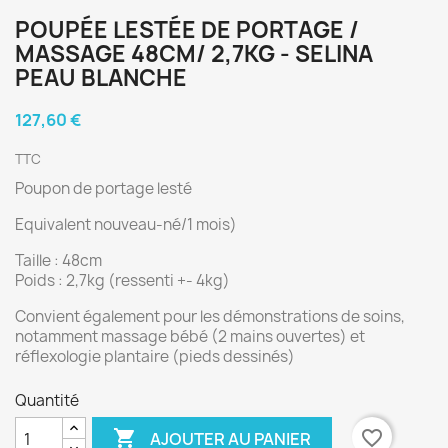
POUPÉE LESTÉE DE PORTAGE /
MASSAGE 48CM/ 2,7KG - SELINA
PEAU BLANCHE
127,60 €
TTC
Poupon de portage lesté
Equivalent nouveau-né/1 mois)
Taille : 48cm
Poids : 2,7kg (ressenti +- 4kg)
Convient également pour les démonstrations de soins,
notamment massage bébé (2 mains ouvertes) et
réflexologie plantaire (pieds dessinés)
Quantité

favorite_border
AJOUTER AU PANIER