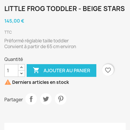
LITTLE FROG TODDLER - BEIGE STARS
145,00 €
TTC
Préformé réglable taille toddler
Convient à partir de 65 cm environ
Quantité

favorite_border
AJOUTER AU PANIER

Derniers articles en stock
Partager