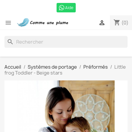
Aide
shopping_cart


(0)
search
Accueil
Systèmes de portage
Préformés
Little
frog Toddler - Beige stars