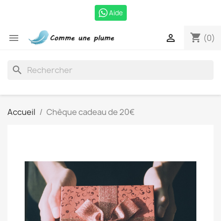
Aide
shopping_cart


(0)
search
Accueil
Chèque cadeau de 20€