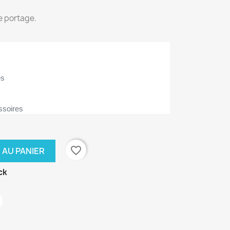
de portage.
és
ssoires
favorite_border
 AU PANIER
ck