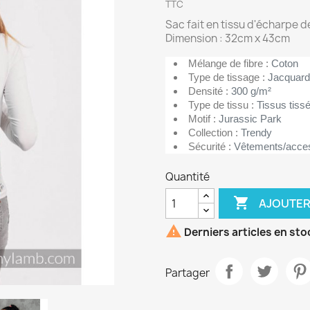
TTC
Sac fait en tissu d'écharpe 
Dimension : 32cm x 43cm
Mélange de fibre :
Coton
Type de tissage :
Jacquard
Densité :
300 g/m²
Type de tissu :
Tissus tiss
Motif :
Jurassic Park
Collection :
Trendy
Sécurité :
Vêtements/acce
Quantité

AJOUTER

Derniers articles en sto
Partager