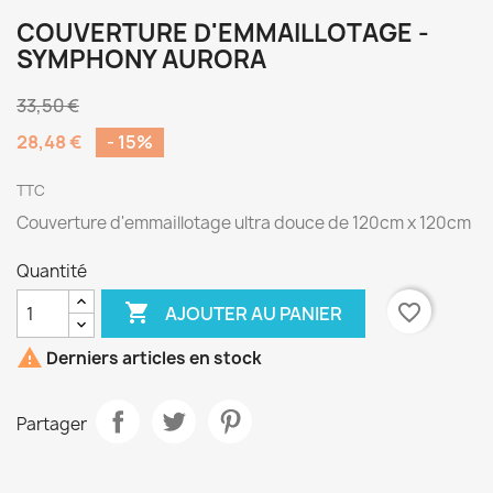
COUVERTURE D'EMMAILLOTAGE -
SYMPHONY AURORA
33,50 €
28,48 €
- 15%
TTC
Couverture d'emmaillotage ultra douce de 120cm x 120cm
Quantité

favorite_border
AJOUTER AU PANIER

Derniers articles en stock
Partager