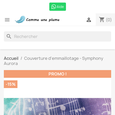
Aide
shopping_cart


(0)
search
Accueil
Couverture d'emmaillotage - Symphony
Aurora
PROMO !
-15%