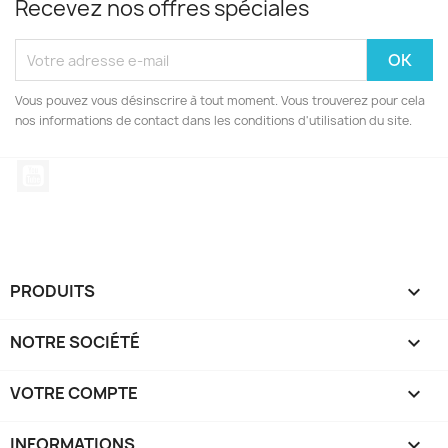
Recevez nos offres spéciales
Vous pouvez vous désinscrire à tout moment. Vous trouverez pour cela
nos informations de contact dans les conditions d'utilisation du site.
YouTube
PRODUITS

NOTRE SOCIÉTÉ

VOTRE COMPTE

INFORMATIONS
keyboard_arrow_down