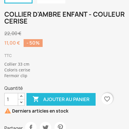
COLLIER D'AMBRE ENFANT - COULEUR
CERISE
22,00 €
11,00 €
- 50%
TTC
Collier 33 cm
Coloris cerise
Fermoir clip
Quantité

favorite_border
AJOUTER AU PANIER

Derniers articles en stock
Partager