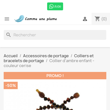
Aide
shopping_cart


(0)
search
Accueil
Accessoires de portage
Colliers et
bracelets de portage
Collier d'ambre enfant -
couleur cerise
PROMO !
-50%