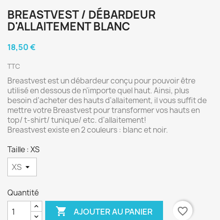
BREASTVEST / DÉBARDEUR
D'ALLAITEMENT BLANC
18,50 €
TTC
Breastvest est un débardeur conçu pour pouvoir être
utilisé en dessous de n'importe quel haut. Ainsi, plus
besoin d'acheter des hauts d'allaitement, il vous suffit de
mettre votre Breastvest pour transformer vos hauts en
top/ t-shirt/ tunique/ etc. d'allaitement!
Breastvest existe en 2 couleurs : blanc et noir.
Taille : XS
Quantité

favorite_border
AJOUTER AU PANIER