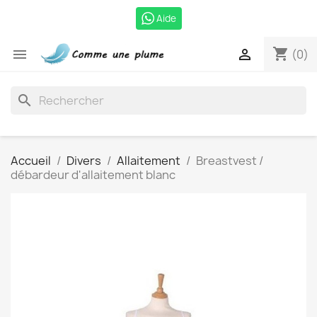
Aide
shopping_cart


(0)
search
Accueil
Divers
Allaitement
Breastvest /
débardeur d'allaitement blanc