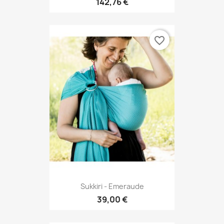
142,76 €
favorite_border
Sukkiri - Emeraude
39,00 €