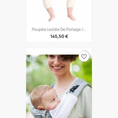
Poupée Lestée De Portage /...
145,50 €
favorite_border