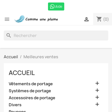
Aide
shopping_cart


(0)
search
Accueil
Meilleures ventes
ACCUEIL

Vêtements de portage

Systèmes de portage

Accessoires de portage

Divers
Poupons