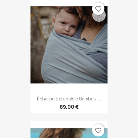
favorite_border
Écharpe Extensible Bambou,...
89,00 €
favorite_border