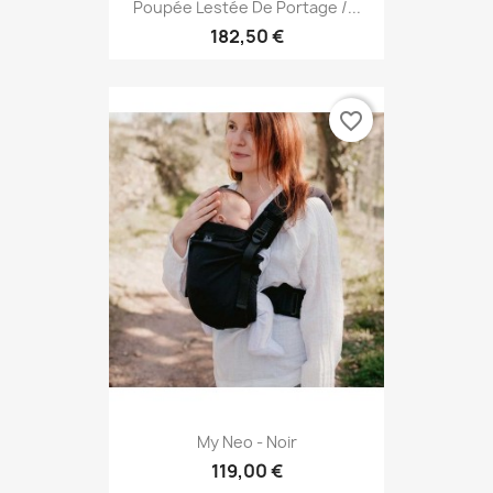
Poupée Lestée De Portage /...
182,50 €
favorite_border
My Neo - Noir
119,00 €