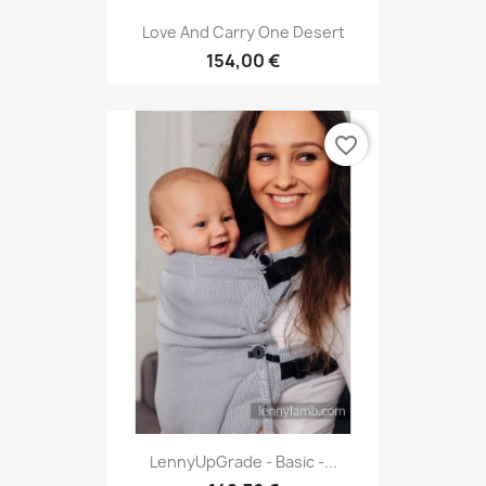
Love And Carry One Desert
154,00 €
favorite_border
LennyUpGrade - Basic -...