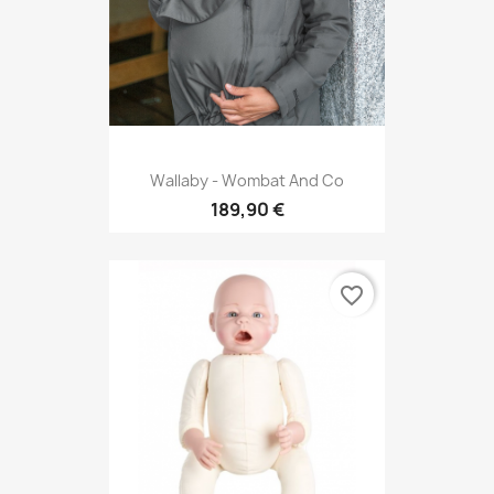
Wallaby - Wombat And Co
189,90 €
favorite_border