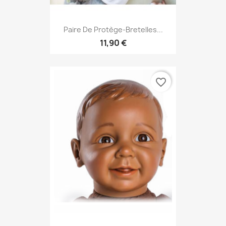
Paire De Protège-Bretelles...
11,90 €
favorite_border