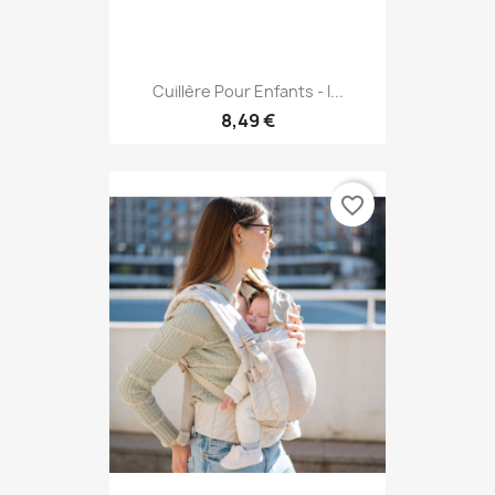
Cuillère Pour Enfants - I...
8,49 €
favorite_border