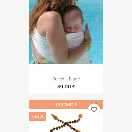
Sukkiri - Blanc
39,00 €
PROMO !
favorite_border
-50%